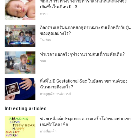
พัฒนาการทางร่างกายทารกแรกเกิดและสิ่งที่จะ
เกิดขึ้นในเดือน 0 - 3
ทารก
กิจกรรมเสริมนอกหลักสูตรเหมาะกับเด็กหรือวัยรุ่น
ของคุณอย่างไร?
โรงเรียน
ทำเวลานอกจริงๆทำงานร่วมกับเด็กวัยหัดเดิน?
วินัย
สิ่งที่ไม่มี Gestational Sac ในอัลตราซาวนด์ของ
ฉันหมายถึงอะไร?
การสูญเสียการตั้งครรภ์
Intresting articles
ช่วยเหลือเด็ก Express ความเศร้าโศกของพวกเขา:
เกมชื่อโคลงชื่อ
การเลี้ยงเด็ก