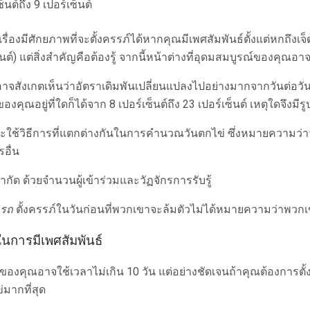
็นต์ถึง 9 เปอร์เซ็นต์
ื่องมีศักยภาพที่จะตั้งครรภ์ได้หากคุณมีเพศสัมพันธ์ตั้งแต่หกถึงเจ
นต์) แต่สิ่งสำคัญคือต้องรู้ จากนี้หน้าต่างที่อุดมสมบูรณ์ของคุณอาจ
ณอาจสังเกตเห็นว่าอัตราเดิมพันเปลี่ยนแปลงไปอย่างมากจากวันต่อวั
คุณอยู่ที่ใดก็ได้จาก 8 เปอร์เซ็นต์ถึง 23 เปอร์เซ็นต์ เหตุใดจึงมีร
ะใช้วิธีการที่แตกต่างกันในการคำนวณวันตกไข่ ซึ่งหมายความว่า
อื่น
กัด ด้วยจำนวนผู้เข้าร่วมและวัฏจักรการรับรู้
รถ
ตั้งครรภ์ในวันก่อนที่พวกเขาจะล้มตัวไม่ได้หมายความว่าพวก
ในการมีเพศสัมพันธ์
ณ์ของคุณอาจใช้เวลาไม่เกิน 10 วัน แต่อย่างชัดเจนถ้าคุณต้องการต
่มากที่สุด