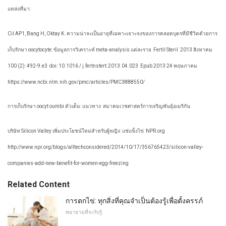
แหล่งที่มา:
Cil AP1, Bang H, Oktay K. ความน่าจะเป็นอายุที่เฉพาะเจาะจงของการคลอดบุตรที่มีชีวิตด้วยการ
เก็บรักษา oocytocyte: ข้อมูลการวิเคราะห์ meta-analysis แต่ละราย
Fertil Steril
2013 สิงหาคม
100 (2): 492-9.e3
doi: 10.1016 / j.fertnstert.2013.04.023
Epub 2013 24 พฤษภาคม
https://www.ncbi.nlm.nih.gov/pmc/articles/PMC3888550/
การเก็บรักษา oocyt oumbi ตัวเต็ม: แนวทาง
สมาคมเวชศาสตร์การเจริญพันธุ์อเมริกัน
บริษัท Silicon Valley เพิ่มประโยชน์ใหม่สำหรับผู้หญิง: แช่แข็งไข่
NPR.org
http://www.npr.org/blogs/alltechconsidered/2014/10/17/356765423/silicon-valley-
companies-add-new-benefit-for-women-egg-freezing
Related Content
การตกไข่: ทุกสิ่งที่คุณจำเป็นต้องรู้เพื่อตั้งครรภ์
พยายามที่จะรับรู้