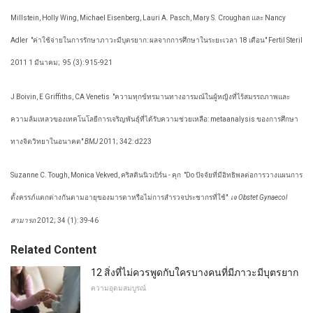
Millstein, Holly Wing, Michael Eisenberg, Lauri A. Pasch, Mary S. Croughan และ Nancy
Adler
"ค่าใช้จ่ายในการรักษาภาวะมีบุตรยาก: ผลจากการศึกษาในระยะเวลา 18 เดือน" Fertil Steril
2011 1 มีนาคม;
95 (3): 915-921
J Boivin, E Griffiths, CA Venetis
"ความทุกข์ทรมานทางอารมณ์ในผู้หญิงที่ไร้สมรรถภาพและ
ความล้มเหลวของเทคโนโลยีการเจริญพันธุ์ที่ได้รับความช่วยเหลือ: metaanalysis ของการศึกษา
ทางจิตวิทยาในอนาคต"
BMJ
2011; 342: d223
Suzanne C. Tough, Monica Vekved, คริสตินนิวเบิร์น - คุก
"Do ปัจจัยที่มีอิทธิพลต่อการวางแผนการ
ตั้งครรภ์แตกต่างกันตามอายุของมารดาหรือไม่การสำรวจประชากรที่ใช้"
เจ Obstet Gynaecol
สามารถ
2012; 34 (1): 39-46
Related Content
12 สิ่งที่ไม่ควรพูดกับใครบางคนที่มีภาวะมีบุตรยาก
ความอุดมสมบูรณ์