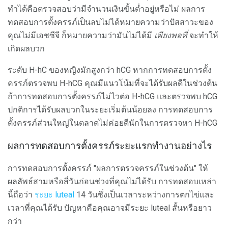
ทำได้คือตรวจสอบว่ามีจำนวนเงินขั้นต่ำอยู่หรือไม่ ผลการ
ทดสอบการตั้งครรภ์เป็นลบไม่ได้หมายความว่าปัสสาวะของ
คุณไม่มีเอชซีจี ก็หมายความว่ามันไม่ได้มี
เพียงพอที่
จะทำให้
เกิดผลบวก
ระดับ H-hC ของหญิงมักสูงกว่า hCG หากการทดสอบการตั้ง
ครรภ์ตรวจพบ H-hCG คุณมีแนวโน้มที่จะได้รับผลดีในช่วงต้น
ถ้าการทดสอบการตั้งครรภ์ไม่ไวต่อ H-hCG และตรวจพบ hCG
ปกติการได้รับผลบวกในระยะเริ่มต้นน้อยลง การทดสอบการ
ตั้งครรภ์ส่วนใหญ่ในตลาดไม่ค่อยดีนักในการตรวจหา H-hCG
ผลการทดสอบการตั้งครรภ์ระยะแรกทำงานอย่างไร
การทดสอบการตั้งครรภ์ "ผลการตรวจครรภ์ในช่วงต้น" ให้
ผลลัพธ์สามหรือสี่วันก่อนช่วงที่คุณไม่ได้รับ การทดสอบเหล่า
นี้ถือว่า
ระยะ luteal
14 วันซึ่งเป็นเวลาระหว่างการตกไข่และ
เวลาที่คุณได้รับ ปัญหาคือคุณอาจมีระยะ luteal สั้นหรือยาว
กว่า