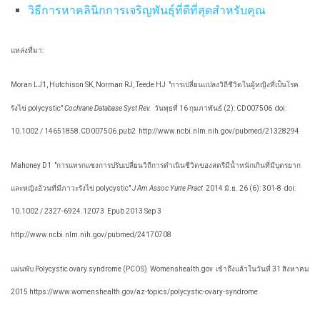
วิธีการหาคลินิกการเจริญพันธุ์ที่ดีที่สุดสำหรับคุณ
แหล่งที่มา:
Moran LJ1, Hutchison SK, Norman RJ, Teede HJ
"การเปลี่ยนแปลงวิถีชีวิตในผู้หญิงที่เป็นโรค
รังไข่ polycystic"
Cochrane Database Syst Rev.
วันพุธที่ 16 กุมภาพันธ์ (2): CD007506
doi:
10.1002 / 14651858.CD007506.pub2
http://www.ncbi.nlm.nih.gov/pubmed/21328294
Mahoney D1
"การแทรกแซงการปรับเปลี่ยนวิถีการดำเนินชีวิตของสตรีมีน้ำหนักเกินที่มีบุตรยาก
และหญิงอ้วนที่มีภาวะรังไข่ polycystic"
J Am Assoc Yurre Pract
2014 มิ.ย. 26 (6): 301-8
doi:
10.1002 / 2327-6924.12073
Epub 2013 Sep 3
http://www.ncbi.nlm.nih.gov/pubmed/24170708
แผ่นพับ Polycystic ovary syndrome (PCOS)
Womenshealth.gov
เข้าถึงแล้วในวันที่ 31 สิงหาคม
2015 https://www.womenshealth.gov/az-topics/polycystic-ovary-syndrome