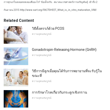
การสุกแก่ในหลอดทดลองคืออะไร?
ข้อเท็จจริง.
สมาคมเวชศาสตร์การเจริญพันธุ์
เข้าถึง 2
กันยายน 2015 http://www.sart.org/FACTSHEET_What_is_in_vitro_maturation_IVM/
Related Content
วิธีตั้งครรภ์ด้วย PCOS
ความอุดมสมบูรณ์
Gonadotropin-Releasing Hormone (GnRH)
ความอุดมสมบูรณ์
วิธีการมีลูกเมื่อคุณได้รับการพยายามที่จะรับรู้ใน
ขณะที่
ความอุดมสมบูรณ์
การรักษาโรคเกี่ยวกับกระดูกเชิงกราน
ความอุดมสมบูรณ์