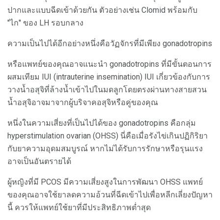
ปากและแบบฉีดเข้าด้วยกัน ตัวอย่างเช่น Clomid พร้อมกับ
"ไก" ของ LH รอบกลาง
ความเป็นไปได้อีกอย่างหนึ่งคือวัฏจักรที่มีเพียง gonadotropins
หรือแพทย์ของคุณอาจแนะนำ gonadotropins ที่มีขั้นตอนการ
ผสมเทียม IUI (intrauterine insemination) IUI เกี่ยวข้องกับการ
วางน้ำอสุจิที่ล้างน้ำเข้าไปในมดลูกโดยตรงผ่านทางสายสวน
น้ำอสุจิอาจมาจากผู้บริจาคอสุจิหรือคู่ของคุณ
หนึ่งในความเสี่ยงที่เป็นไปได้ของ gonadotropins คือกลุ่ม
hyperstimulation ovarian (OHSS) นี่คือเมื่อรังไข่เกินปฏิกิริยา
กับยาความอุดมสมบูรณ์ หากไม่ได้รับการรักษาหรือรุนแรง
อาจเป็นอันตรายได้
ผู้หญิงที่มี PCOS มีความเสี่ยงสูงในการพัฒนา OHSS แพทย์
ของคุณอาจใช้ยาลดความอ้วนที่ฉีดเข้าไปเพื่อหลีกเลี่ยงปัญหา
นี้ ควรให้แพทย์ใช้ยาที่มีประสิทธิภาพต่ำสุด