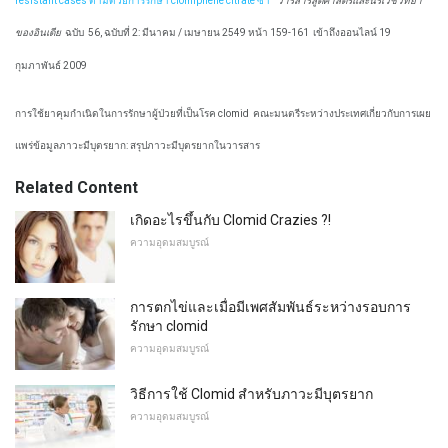
resistant cases ตามด้วยการรักษา clomiphene citrate ซ้ำ
"
วารสารสูติศาสตร์และนรีเวชวิทยา
ของอินเดีย
ฉบับ
56, ฉบับที่ 2: มีนาคม / เมษายน 2549 หน้า 159-161
เข้าถึงออนไลน์ 19
กุมภาพันธ์ 2009
การใช้ยาคุมกำเนิดในการรักษาผู้ป่วยที่เป็นโรค clomid
คณะมนตรีระหว่างประเทศเกี่ยวกับการเผย
แพร่ข้อมูลภาวะมีบุตรยาก: สรุปภาวะมีบุตรยากในวารสาร
Related Content
เกิดอะไรขึ้นกับ Clomid Crazies ?!
ความอุดมสมบูรณ์
การตกไข่และเมื่อมีเพศสัมพันธ์ระหว่างรอบการ
รักษา clomid
ความอุดมสมบูรณ์
วิธีการใช้ Clomid สำหรับภาวะมีบุตรยาก
ความอุดมสมบูรณ์