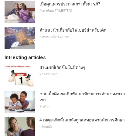
เมื่อคุณควรประกาศการตั้งครรภ์?
สัปดาห์และ TRIMESTERS
คำแนะนำเกี่ยวกับไฟเบอร์สำหรับเด็ก
อาหารและโภชนาการ
Intresting articles
ฝาแฝดที่เกิดขึ้นในปีต่างๆ
หลายรายการ
ช่วยเด็กดิสเซลติกพัฒนาทักษะการอ่านของพวก
เขา
โรงเรียน
4 เหตุผลที่กลั่นแกล้งถูกลดทอนจากนักการศึกษา
กลั่นแกล้ง