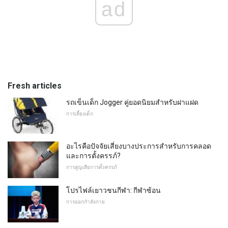
ad
Fresh articles
รถเข็นเด็ก Jogger คู่ยอดนิยมสำหรับฝาแฝด
การเลี้ยงเด็ก
อะไรคือปัจจัยเสี่ยงบางประการสำหรับการคลอด
และการตั้งครรภ์?
การสูญเสียการตั้งครรภ์
โปรไฟล์เยาวชนกีฬา: กีฬาซ้อน
การออกกำลังกาย