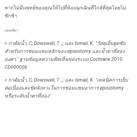
หากไม่มีแพทย์ของคุณให้ไปที่ห้องฉุกเฉินที่ใกล้ที่สุดโดยไม่
ชักช้า
แหล่งที่มา
> กาต้มน้ำ, C;
Dowswell, T .;;
และ Ismail, K. "วัสดุเย็บดูดซับ
สำหรับการซ่อมแซมหลักของ episiotomy และน้ำตาที่สอง
องศา."
ฐานข้อมูลความคิดเห็นของระบบ Cochrane
2010:
CD000006
> กาต้มน้ำ, C;
Dowswell, T .;;
และ Ismail, K. "เทคนิคการเย็บ
ต่อเนื่องและขัดจังหวะในการซ่อมแซมอาการ episiotomy
หรือระดับน้ำตาที่สอง"