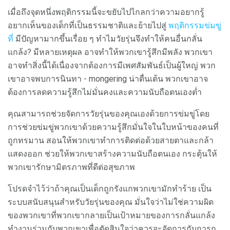
เมื่อถึงจุดหนึ่งพฤติกรรมนี้จะขยับไปไกลกว่าความอยากรู้
อยากเห็นของเด็กที่เป็นธรรมชาติและย้ายไปสู่
พฤติกรรมข่มขู่
ที่
มีปัญหามากขึ้นเรื่อย ๆ ทำไมวัยรุ่นจึงทำให้คนอื่นกลั่น
แกล้ง? มีหลายเหตุผล อาจทำให้พวกเขารู้สึกมีพลัง พวกเขา
อาจทำสิ่งนี้ได้เนื่องจากต้องการมีเพศสัมพันธ์เป็นผู้ใหญ่ พวก
เขาอาจพบการนินทา - mongering น่าตื่นเต้น พวกเขาอาจ
ต้องการลดความรู้สึกไม่มั่นคงและความนับถือตนเองต่ำ
คุณสามารถช่วยจัดการวัยรุ่นของคุณเองด้วยการข่มขู่โดย
การช่วยข่มขู่พวกเขาด้วยความรู้สึกมั่นใจในใบหน้าของคนที่
ถูกทรมาน สอนให้พวกเขาทำการติดต่อด้วยสายตาและกล้า
แสดงออก ช่วยให้พวกเขาสร้างความนับถือตนเอง กระตุ้นให้
พวกเขารักษามิตรภาพที่ดีต่อสุขภาพ
โปรดจำไว้ว่าถ้าคุณเป็นเด็กถูกรังแกพวกเขามักทำร้าย เป็น
ระบบสนับสนุนสำหรับวัยรุ่นของคุณ มั่นใจว่าไม่ใช่ความผิด
ของพวกเขาที่พวกเขากลายเป็นเป้าหมายของการกลั่นแกล้ง
ทำงานร่วมกับพวกเขาเพื่อตัดสินใจว่าควรจะจัดการกับการก