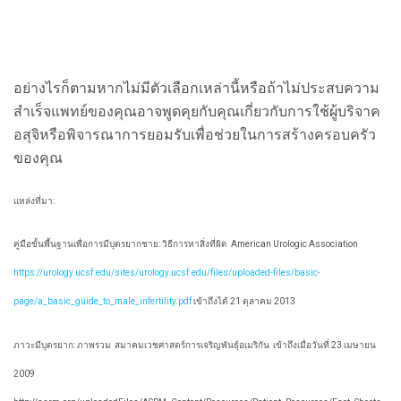
อย่างไรก็ตามหากไม่มีตัวเลือกเหล่านี้หรือถ้าไม่ประสบความ
สำเร็จแพทย์ของคุณอาจพูดคุยกับคุณเกี่ยวกับการใช้ผู้บริจาค
อสุจิหรือพิจารณาการยอมรับเพื่อช่วยในการสร้างครอบครัว
ของคุณ
แหล่งที่มา:
คู่มือขั้นพื้นฐานเพื่อการมีบุตรยากชาย: วิธีการหาสิ่งที่ผิด
American Urologic Association
https://urology.ucsf.edu/sites/urology.ucsf.edu/files/uploaded-files/basic-
page/a_basic_guide_to_male_infertility.pdf
เข้าถึงได้ 21 ตุลาคม 2013
ภาวะมีบุตรยาก: ภาพรวม
สมาคมเวชศาสตร์การเจริญพันธุ์อเมริกัน
เข้าถึงเมื่อวันที่ 23 เมษายน
2009