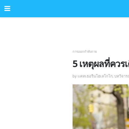
การออกกำลังกาย
5 เหตุผลที่ควร
by แคทเธอรีนโฮเลโกโก; บทวิจาร