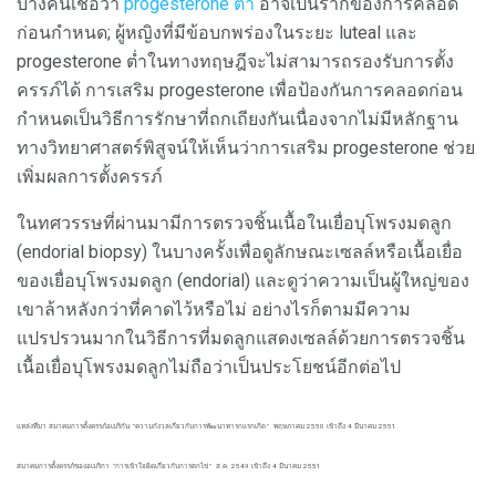
บางคนเชื่อว่า
progesterone ต่ำ
อาจเป็นรากของการคลอด
ก่อนกำหนด; ผู้หญิงที่มีข้อบกพร่องในระยะ luteal และ
progesterone ต่ำในทางทฤษฎีจะไม่สามารถรองรับการตั้ง
ครรภ์ได้ การเสริม progesterone เพื่อป้องกันการคลอดก่อน
กำหนดเป็นวิธีการรักษาที่ถกเถียงกันเนื่องจากไม่มีหลักฐาน
ทางวิทยาศาสตร์พิสูจน์ให้เห็นว่าการเสริม progesterone ช่วย
เพิ่มผลการตั้งครรภ์
ในทศวรรษที่ผ่านมามีการตรวจชิ้นเนื้อในเยื่อบุโพรงมดลูก
(endorial biopsy) ในบางครั้งเพื่อดูลักษณะเซลล์หรือเนื้อเยื่อ
ของเยื่อบุโพรงมดลูก (endorial) และดูว่าความเป็นผู้ใหญ่ของ
เขาล้าหลังกว่าที่คาดไว้หรือไม่ อย่างไรก็ตามมีความ
แปรปรวนมากในวิธีการที่มดลูกแสดงเซลล์ด้วยการตรวจชิ้น
เนื้อเยื่อบุโพรงมดลูกไม่ถือว่าเป็นประโยชน์อีกต่อไป
แหล่งที่มา
สมาคมการตั้งครรภ์อเมริกัน "ความกังวลเกี่ยวกับการพัฒนาทารกแรกเกิด"
พฤษภาคม 2550 เข้าถึง 4 มีนาคม 2551
สมาคมการตั้งครรภ์ของอเมริกา "การเข้าใจผิดเกี่ยวกับการตกไข่"
ส.ค. 2549 เข้าถึง 4 มีนาคม 2551