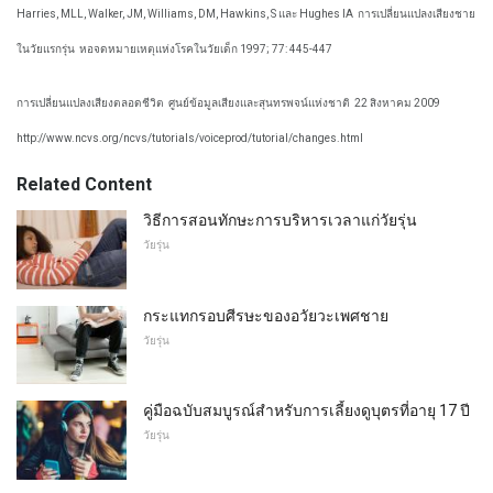
Harries, MLL, Walker, JM, Williams, DM, Hawkins, S และ Hughes IA
การเปลี่ยนแปลงเสียงชาย
ในวัยแรกรุ่น
หอจดหมายเหตุแห่งโรคในวัยเด็ก 1997; 77: 445-447
การเปลี่ยนแปลงเสียงตลอดชีวิต
ศูนย์ข้อมูลเสียงและสุนทรพจน์แห่งชาติ
22 สิงหาคม 2009
http://www.ncvs.org/ncvs/tutorials/voiceprod/tutorial/changes.html
Related Content
วิธีการสอนทักษะการบริหารเวลาแก่วัยรุ่น
วัยรุ่น
กระแทกรอบศีรษะของอวัยวะเพศชาย
วัยรุ่น
คู่มือฉบับสมบูรณ์สำหรับการเลี้ยงดูบุตรที่อายุ 17 ปี
วัยรุ่น