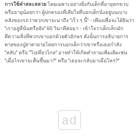
การใช้คำสละสลวย
โดยเฉพาะอย่างยิ่งกับเด็กที่อายุหกขวบ
หรืออายุน้อยกว่า ผู้ปกครองที่เสียใจที่บอกเด็กนั่งอยู่บนเบาะ
หลังของรถว่าพวกเขาจะมาถึง "เร็ว ๆ นี้" - เพียงเพื่อจะได้ยินว่า
"เราอยู่ที่นั่นหรือยัง" 60 วินาทีต่อมา - เข้าใจว่าเด็กเล็กมัก
ตีความสิ่งที่พวกเขาบอกด้วยตัวอักษร ดังนั้นการอธิบายการ
ตายของปู่ย่าตายายโดยการบอกเด็กว่าเขาหรือเธอกำลัง
"หลับ" หรือ "ไปเที่ยวไกล" อาจทำให้เกิดคำถามเพิ่มเติมเช่น
"เมื่อไรเขาจะตื่นขึ้นมา?" หรือ "เธอจะกลับมาเมื่อไหร่?"
ad