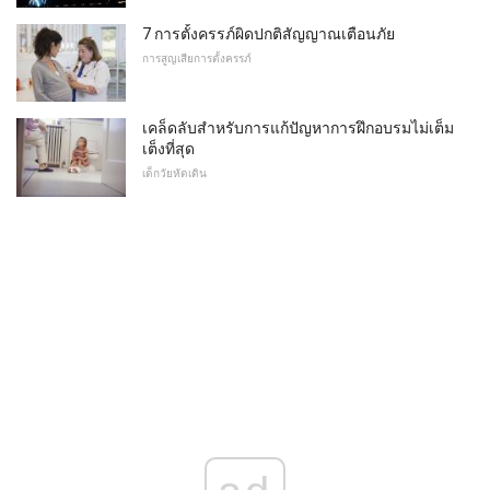
7 การตั้งครรภ์ผิดปกติสัญญาณเตือนภัย
การสูญเสียการตั้งครรภ์
เคล็ดลับสำหรับการแก้ปัญหาการฝึกอบรมไม่เต็ม
เต็งที่สุด
เด็กวัยหัดเดิน