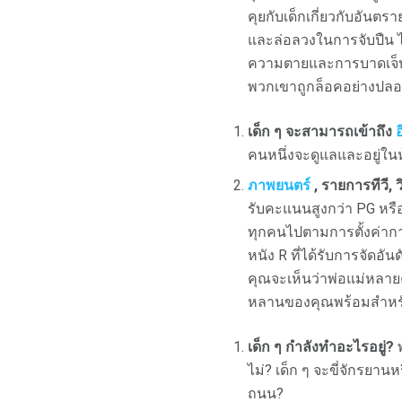
คุยกับเด็กเกี่ยวกับอันตร
และล่อลวงในการจับปืน ไ
ความตายและการบาดเจ็บที
พวกเขาถูกล็อคอย่างปลอด
เด็ก ๆ จะสามารถเข้าถึง
อ
คนหนึ่งจะดูแลและอยู่ในห้
ภาพยนตร์
, รายการทีวี,
รับคะแนนสูงกว่า PG หรือ
ทุกคนไปตามการตั้งค่าก
หนัง R ที่ได้รับการจัดอั
คุณจะเห็นว่าพ่อแม่หลายคน
หลานของคุณพร้อมสำหรับเ
เด็ก ๆ กำลังทำอะไรอยู่?
พ
ไม่? เด็ก ๆ จะขี่จักรยาน
ถนน?