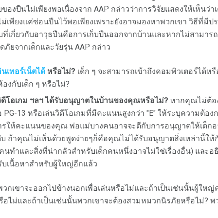
ายของปืนไม่เพียงพอเนื่องจาก AAP กล่าวว่าการวิจัยแสดงให้เห็นว่า
ม่เพียงแค่ซ่อนปืนไว้พอเพียงเพราะยังอาจมองหาพวกเขา วิธีที่มีป
่เกี่ยวกับอาวุธปืนคือการเก็บปืนออกจากบ้านและหากไม่สามารถถ
ภัยจากเด็กและวัยรุ่น AAP กล่าว
ินเทอร์เน็ตได้
หรือไม่?
เด็ก ๆ จะสามารถเข้าถึงคอมพิวเตอร์ได้หรือไ
องกับเด็ก ๆ หรือไม่?
 วิดีโอเกม ฯลฯ ได้รับอนุญาตในบ้านของคุณหรือไม่?
หากคุณไม่ต้องก
 PG-13 หรือเล่นวิดีโอเกมที่มีคะแนนสูงกว่า "E" ให้ระบุความต้อง
ารให้คะแนนของคุณ พ่อแม่บางคนอาจจะดีกับการอนุญาตให้เด็กอาย
นดับ ถ้าคุณไม่เห็นด้วยพูดง่ายๆก็คือคุณไม่ได้รับอนุญาตสิ่งเหล่านี้ใ
ทำและสิ่งที่น่ากลัวสำหรับเด็กคนหนึ่งอาจไม่ใช่เรื่องอื่น) และอธ
นื้อหาสำหรับผู้ใหญ่อีกแล้ว
วกเขาจะออกไปข้างนอกเพื่อเล่นหรือไม่และถ้าเป็นเช่นนั้นผู้ใหญ
หรือไม่และถ้าเป็นเช่นนั้นพวกเขาจะต้องสวมหมวกนิรภัยหรือไม่? พวกเ