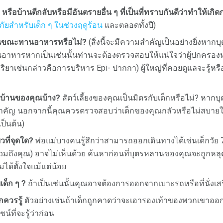
หรือบ้านตีกลับหรือมีอันตรายอื่น ๆ ที่เป็นที่ทราบกันดีว่าทำให้เกิ
ยสำหรับเด็ก ๆ ในช่วงฤดูร้อน
และตลอดทั้งปี)
ลในขณะทานอาหารหรือไม่?
(สิ่งนี้จะมีความสำคัญเป็นอย่างยิ่งหาก
หารหากเป็นเช่นนั้นท่านจะต้องตรวจสอบให้แน่ใจว่าผู้ปกครองหรือผ
กิริยาเช่นกล่าวคือการบริหาร Epi- ปากกา) ผู้ใหญ่ที่คอยดูแลจะรู้ห
ในบ้านของคุณบ้าง?
สัตว์เลี้ยงของคุณเป็นมิตรกับเด็กหรือไม่? หาก
ที่สำคัญ นอกจากนี้คุณควรตรวจสอบว่าเด็กของคุณกลัวหรือไม่สบายใจเ
ป็นต้น)
วที่จุดใด?
พ่อแม่บางคนรู้สึกว่าสามารถออกเดินทางได้เช่นเด็กวัย 7
 (รวมถึงคุณ) อาจไม่เห็นด้วย ค้นหาก่อนที่บุตรหลานของคุณจะถูก
ด้ตั้งใจแม้แต่น้อย
เด็ก ๆ ?
ถ้าเป็นเช่นนั้นคุณอาจต้องการออกจากเบาะรถหรือที่นั่งเส
กควรรู้
ตัวอย่างเช่นถ้าเด็กถูกคาดว่าจะเอารองเท้าของพวกเขาอ
์ที่จะรู้ว่าก่อน